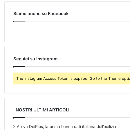
o
u
r
Siamo anche su Facebook
E
m
a
i
l
a
d
Seguici su Instagram
d
r
e
The Instagram Access Token is expired, Go to the Theme option
s
s
I NOSTRI ULTIMI ARTICOLI
Arriva DeiPlus, la prima banca dati italiana dell’edilizia