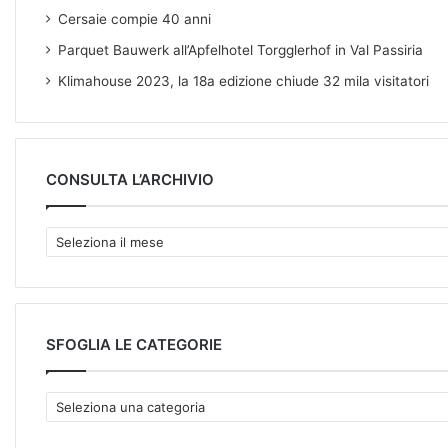
Cersaie compie 40 anni
Parquet Bauwerk all’Apfelhotel Torgglerhof in Val Passiria
Klimahouse 2023, la 18a edizione chiude 32 mila visitatori
CONSULTA L’ARCHIVIO
C
O
N
S
U
L
SFOGLIA LE CATEGORIE
T
A
S
L
F
’
O
A