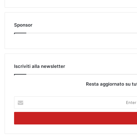
Sponsor
Iscriviti alla newsletter
Resta aggiornato su tu
E
n
t
e
r
y