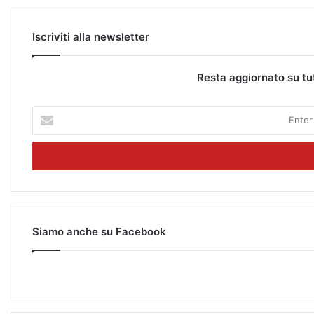
Iscriviti alla newsletter
Resta aggiornato su tu
E
n
t
e
r
y
o
u
r
Siamo anche su Facebook
E
m
a
i
l