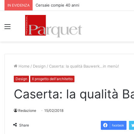
Cersaie compie 40 anni
IN EVIDENZA
Menu
Home
/
Design
/
Caserta: la qualità Bauwerk…in menù!
Design
Il progetto dell'architetto
Caserta: la qualità
Redazione
15/02/2018
Share
Facebook