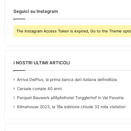
a
d
Seguici su Instagram
d
r
e
The Instagram Access Token is expired, Go to the Theme option
s
s
I NOSTRI ULTIMI ARTICOLI
Arriva DeiPlus, la prima banca dati italiana dell’edilizia
Cersaie compie 40 anni
Parquet Bauwerk all’Apfelhotel Torgglerhof in Val Passiria
Klimahouse 2023, la 18a edizione chiude 32 mila visitatori