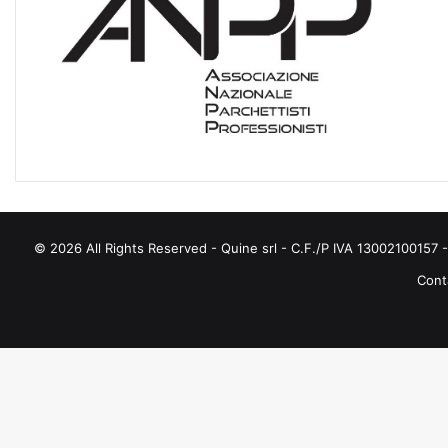
A
T
E
G
O
R
I
E
© 2026 All Rights Reserved - Quine srl - C.F./P IVA 13002100157 - 
Conta