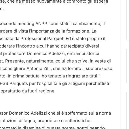
sse, che ha messo nuovamente a confronto gli esperti
o.
l secondo meeting ANPP sono stati il cambiamento, il
dere di vista l’importanza della formazione. La
ocinata da Professional Parquet. Ed è stato proprio il
moderare l’incontro a cui hanno partecipato diversi
e il professore Domenico Adelizzi, entrambi storici
. Presente, naturalmente, colui che scrive, in veste di
 consigliere Antonio Zilli, che ha fornito il suo prezioso
to. In prima battuta, ho tenuto a ringraziare tutti i
 FGS Parquets per l’ospitalità e gli artigiani parchettisti
oprattutto da fuori regione.
fessor Domenico Adelizzi che si è soffermato sulla norna
tazioni di legno, proprietà e caratteristiche
pprezzato la disamina di questa norma, sottolineando