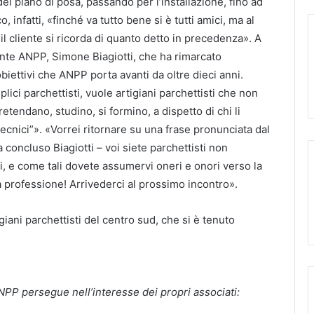
el piano di posa, passando per l’installazione, fino ad
 infatti, «finché va tutto bene si è tutti amici, ma al
l cliente si ricorda di quanto detto in precedenza». A
dente ANPP, Simone Biagiotti, che ha rimarcato
obiettivi che ANPP porta avanti da oltre dieci anni.
ici parchettisti, vuole artigiani parchettisti che non
etendano, studino, si formino, a dispetto di chi li
ecnici”». «Vorrei ritornare su una frase pronunciata dal
 concluso Biagiotti – voi siete parchettisti non
sti, e come tali dovete assumervi oneri e onori verso la
 professione! Arrivederci al prossimo incontro».
giani parchettisti del centro sud, che si è tenuto
ANPP persegue nell’interesse dei propri associati: