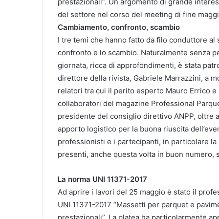
prestazionali”. Un argomento di grande intere
del settore nel corso del meeting di fine maggi
Cambiamento, confronto, scambio
I tre temi che hanno fatto da filo conduttore a
confronto e lo scambio. Naturalmente senza per
giornata, ricca di approfondimenti, è stata patr
direttore della rivista, Gabriele Marrazzini, a 
relatori tra cui il perito esperto Mauro Errico 
collaboratori del magazine Professional Parquet
presidente del consiglio direttivo ANPP, oltre al
apporto logistico per la buona riuscita dell’even
professionisti e i partecipanti, in particolare la
presenti, anche questa volta in buon numero, s
La norma UNI 11371-2017
Ad aprire i lavori del 25 maggio è stato il pro
UNI 11371-2017 “Massetti per parquet e pavimen
prestazionali”. La platea ha particolarmente a