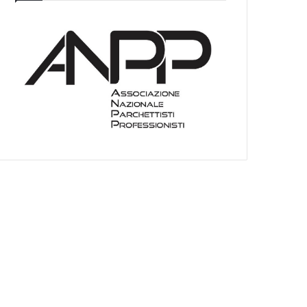
I
E
O
C
A
T
E
G
O
R
I
E