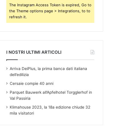
s
The Instagram Access Token is expired, Go to
the Theme options page > Integrations, to to
refresh it.
I NOSTRI ULTIMI ARTICOLI
Arriva DeiPlus, la prima banca dati italiana
dell’edilizia
Cersaie compie 40 anni
Parquet Bauwerk all’Apfelhotel Torgglerhof in
Val Passiria
Klimahouse 2023, la 18a edizione chiude 32
mila visitatori