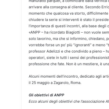
manufatto parquet, a cominciare dalla verifica d
arrivare alla consegna al cliente. Secondo Errico,
momento che qualcosa va storto, difficilmente i
chiudere la serie si interventi è stato il presi
l’importanza di questi incontri, alla base degli 
«ANPP – ha ricordato Biagiotti – non vuole sempl
solo lavorino, ma che si informino, chiedano, pr
vorrebbe forse un po’ più “ignoranti” e meno “t
professor Adelizzi e che condivido a pieno – ha
operatori, siete in tutti i sensi dei professioni
professione che fate. Non è un mestiere, è una
Alcuni momenti dell’incontro, dedicato agli arti
il 25 maggio a Zagarolo, Roma.
Gli obiettivi di ANPP
Ecco alcuni degli obiettivi che l’associazione 