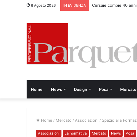
Cersaie compie 40 anni
6 Agosto 2026
IN EVIDENZA
Home
News
Design
Posa
Mercato
Home
/
Mercato
/
Associazioni
/
Spazio alla Forma
Associazioni
La normativa
Mercato
News
Posa