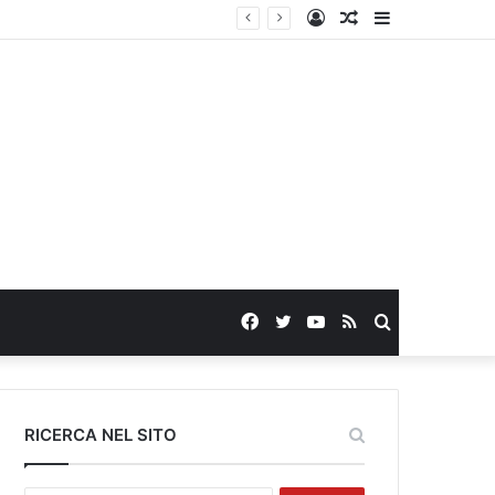
Log
Random
Sidebar
In
Article
Facebook
Twitter
YouTube
RSS
Search
for
RICERCA NEL SITO