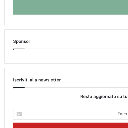
Sponsor
Iscriviti alla newsletter
Resta aggiornato su tu
E
n
t