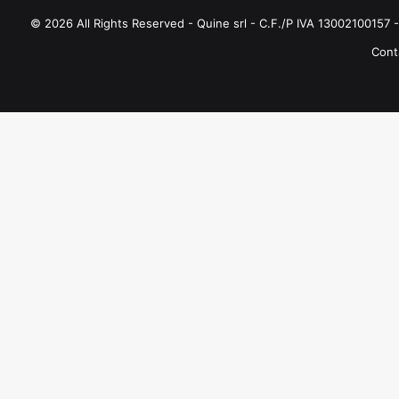
© 2026 All Rights Reserved - Quine srl - C.F./P IVA 13002100157 - 
Conta