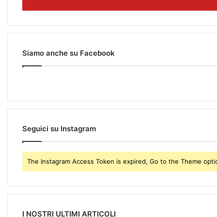
e
r
y
o
u
r
Siamo anche su Facebook
E
m
a
i
l
a
d
Seguici su Instagram
d
r
e
The Instagram Access Token is expired, Go to the Theme option
s
s
I NOSTRI ULTIMI ARTICOLI