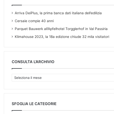
Arriva DeiPlus, la prima banca dati italiana dell’edilizia
Cersaie compie 40 anni
Parquet Bauwerk all’Apfelhotel Torgglerhof in Val Passiria
Klimahouse 2023, la 18a edizione chiude 32 mila visitatori
CONSULTA L’ARCHIVIO
C
O
N
S
U
L
SFOGLIA LE CATEGORIE
T
A