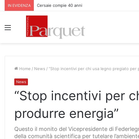
Cersaie compie 40 anni
IN EVIDENZA
Menu
Home
/
News
/
“Stop incentivi per chi usa legno pregiato per
News
“Stop incentivi per c
produrre energia”
Questo il monito del Vicepresidente di Federlegn
della comunità scientifica per tutelare l’ambient