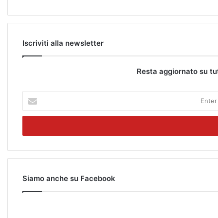
Iscriviti alla newsletter
Resta aggiornato su tu
E
n
t
e
r
y
o
u
r
Siamo anche su Facebook
E
m
a