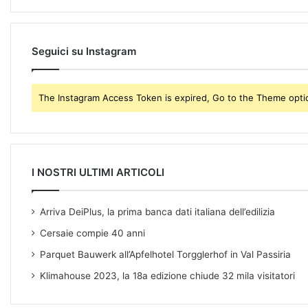
i
l
a
d
Seguici su Instagram
d
r
e
The Instagram Access Token is expired, Go to the Theme option
s
s
I NOSTRI ULTIMI ARTICOLI
Arriva DeiPlus, la prima banca dati italiana dell’edilizia
Cersaie compie 40 anni
Parquet Bauwerk all’Apfelhotel Torgglerhof in Val Passiria
Klimahouse 2023, la 18a edizione chiude 32 mila visitatori