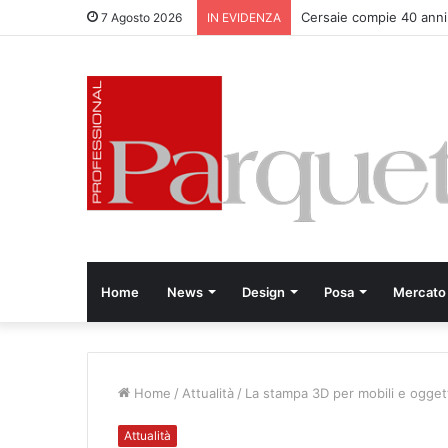
Cersaie compie 40 anni
7 Agosto 2026
IN EVIDENZA
Home
News
Design
Posa
Mercato
Home
/
Attualità
/
La stampa 3D per mobili e oggett
Attualità