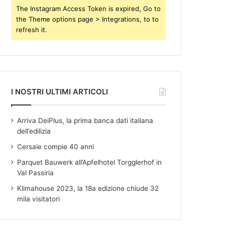
s
The Instagram Access Token is expired, Go to
the Theme options page > Integrations, to to
refresh it.
I NOSTRI ULTIMI ARTICOLI
Arriva DeiPlus, la prima banca dati italiana
dell’edilizia
Cersaie compie 40 anni
Parquet Bauwerk all’Apfelhotel Torgglerhof in
Val Passiria
Klimahouse 2023, la 18a edizione chiude 32
mila visitatori