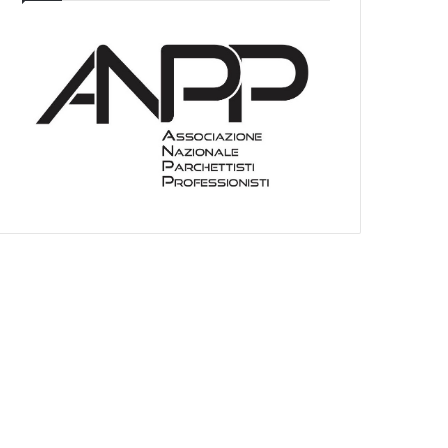
I
E
O
C
A
T
E
G
O
R
I
E