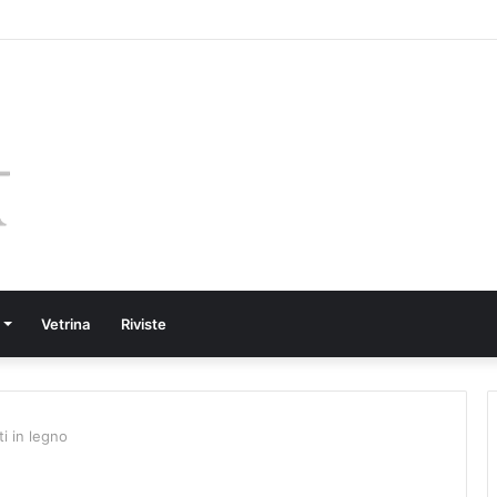
Vetrina
Riviste
i in legno