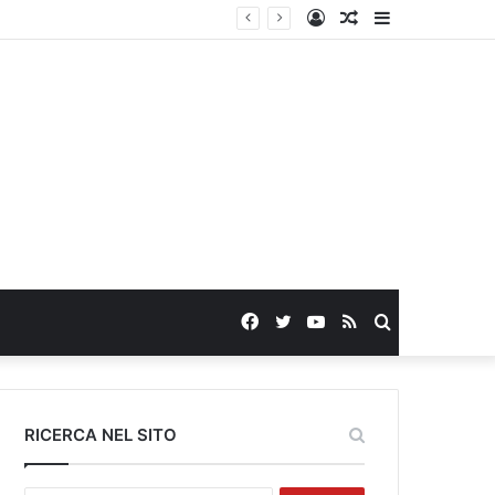
Log
Random
Sidebar
In
Article
Facebook
Twitter
YouTube
RSS
Search
for
RICERCA NEL SITO