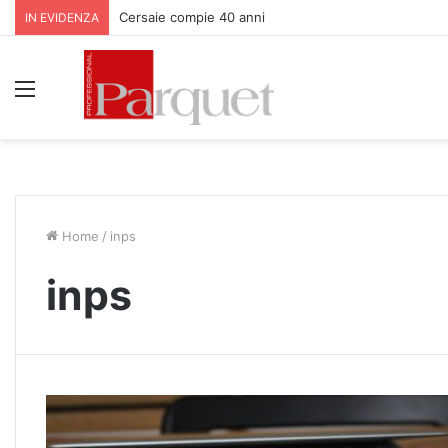
Cersaie compie 40 anni
IN EVIDENZA
Menu
Home
/
inps
inps