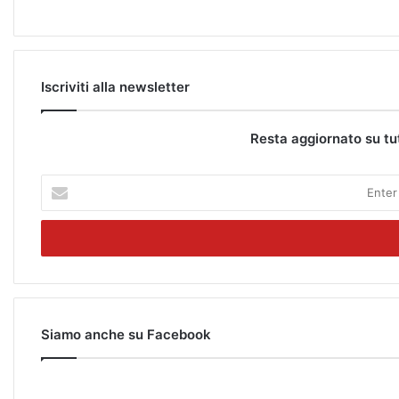
Iscriviti alla newsletter
Resta aggiornato su tu
E
n
t
e
r
y
o
u
r
Siamo anche su Facebook
E
m
a