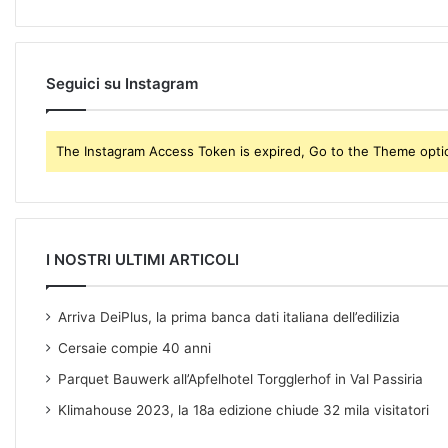
i
l
a
d
Seguici su Instagram
d
r
e
The Instagram Access Token is expired, Go to the Theme option
s
s
I NOSTRI ULTIMI ARTICOLI
Arriva DeiPlus, la prima banca dati italiana dell’edilizia
Cersaie compie 40 anni
Parquet Bauwerk all’Apfelhotel Torgglerhof in Val Passiria
Klimahouse 2023, la 18a edizione chiude 32 mila visitatori