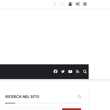
Log
Random
Sidebar
In
Article
Facebook
Twitter
YouTube
RSS
Search
for
RICERCA NEL SITO