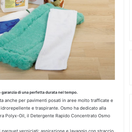
o garanzia di una perfetta durata nel tempo.
ta anche per pavimenti posati in aree molto trafficate e
è idrorepellente e traspirante. Osmo ha dedicato alla
/cera Polyx-Oil, il Detergente Rapido Concentrato Osmo
i parquet verniciati: aspirazione e lavaggio con straccio