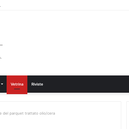
Vetrina
Riviste
 del parquet trattato olio/cera