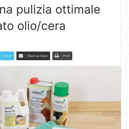
a pulizia ottimale
ato olio/cera
Twitter
Share via Email
Print