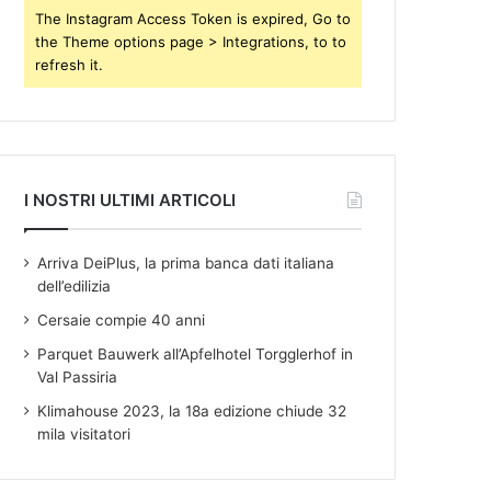
s
The Instagram Access Token is expired, Go to
the Theme options page > Integrations, to to
refresh it.
I NOSTRI ULTIMI ARTICOLI
Arriva DeiPlus, la prima banca dati italiana
dell’edilizia
Cersaie compie 40 anni
Parquet Bauwerk all’Apfelhotel Torgglerhof in
Val Passiria
Klimahouse 2023, la 18a edizione chiude 32
mila visitatori