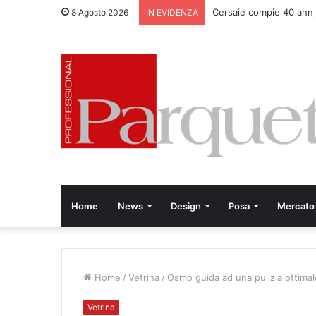
Cersaie compie 40 anni
8 Agosto 2026
IN EVIDENZA
Home
News
Design
Posa
Mercato
Home
/
Vetrina
/
Osmo guida ad una pulizia ottimale
Vetrina