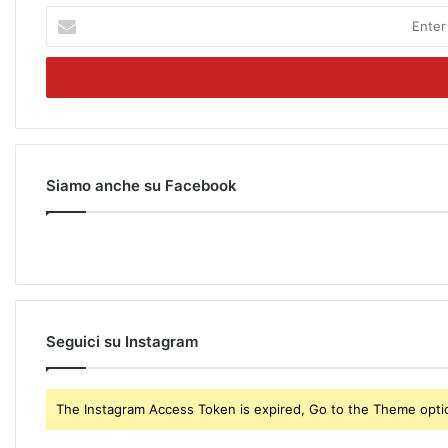
E
n
t
e
r
y
o
u
r
Siamo anche su Facebook
E
m
a
i
l
a
d
Seguici su Instagram
d
r
e
The Instagram Access Token is expired, Go to the Theme option
s
s