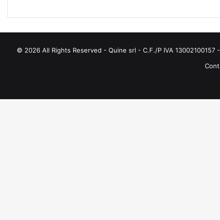
E
© 2026 All Rights Reserved - Quine srl - C.F./P IVA 13002100157 - 
Conta