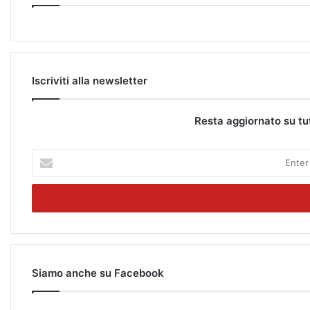
Iscriviti alla newsletter
Resta aggiornato su tu
E
n
t
e
r
y
o
u
r
Siamo anche su Facebook
E
m