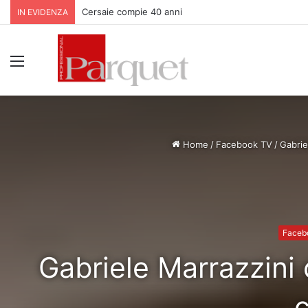
Cersaie compie 40 anni
IN EVIDENZA
Menu
Home
/
Facebook TV
/
Gabrie
Faceb
Gabriele Marrazzin