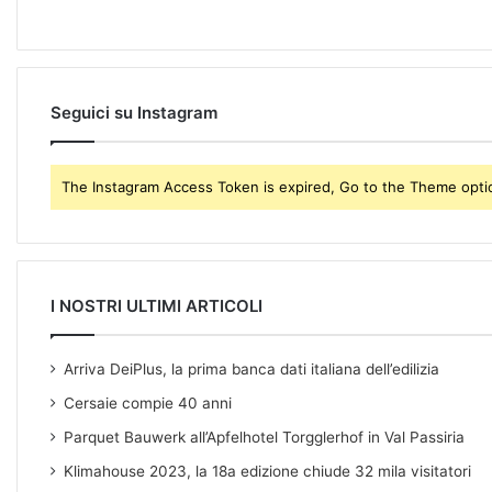
a
i
l
a
d
Seguici su Instagram
d
r
e
The Instagram Access Token is expired, Go to the Theme option
s
s
I NOSTRI ULTIMI ARTICOLI
Arriva DeiPlus, la prima banca dati italiana dell’edilizia
Cersaie compie 40 anni
Parquet Bauwerk all’Apfelhotel Torgglerhof in Val Passiria
Klimahouse 2023, la 18a edizione chiude 32 mila visitatori