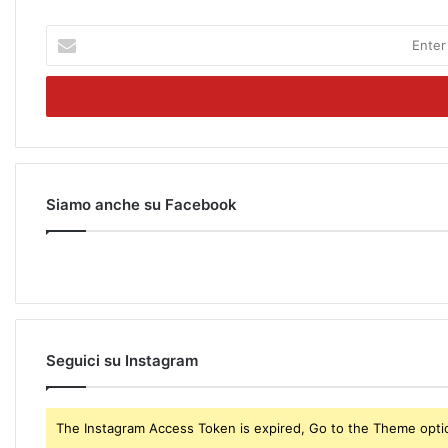
E
n
t
e
r
y
o
u
r
Siamo anche su Facebook
E
m
a
i
l
a
d
Seguici su Instagram
d
r
e
The Instagram Access Token is expired, Go to the Theme option
s