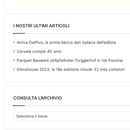
s
I NOSTRI ULTIMI ARTICOLI
Arriva DeiPlus, la prima banca dati italiana dell’edilizia
Cersaie compie 40 anni
Parquet Bauwerk all’Apfelhotel Torgglerhof in Val Passiria
Klimahouse 2023, la 18a edizione chiude 32 mila visitatori
CONSULTA L’ARCHIVIO
C
O
N