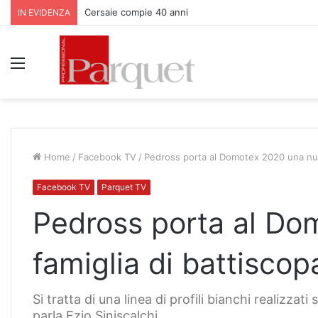
Cersaie compie 40 anni
IN EVIDENZA
Menu
Home
/
Facebook TV
/
Pedross porta al Domotex 2020 una nuo
Facebook TV
Parquet TV
Pedross porta al Do
famiglia di battiscop
Si tratta di una linea di profili bianchi realizzat
parla Ezio Siniscalchi