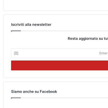
Iscriviti alla newsletter
Resta aggiornato su tu
E
n
t
e
r
y
o
u
r
Siamo anche su Facebook
E
m
a