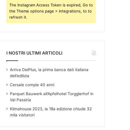
s
The Instagram Access Token is expired, Go to
the Theme options page > Integrations, to to
refresh it.
I NOSTRI ULTIMI ARTICOLI
Arriva DeiPlus, la prima banca dati italiana
dell’edilizia
Cersaie compie 40 anni
Parquet Bauwerk all’Apfelhotel Torgglerhof in
Val Passiria
Klimahouse 2023, la 18a edizione chiude 32
mila visitatori