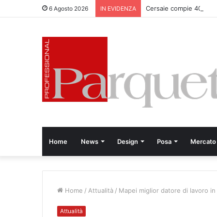
Cersaie compie 40 anni
6 Agosto 2026
IN EVIDENZA
Home
News
Design
Posa
Mercato
Home
/
Attualità
/
Mapei miglior datore di lavoro in 
Attualità