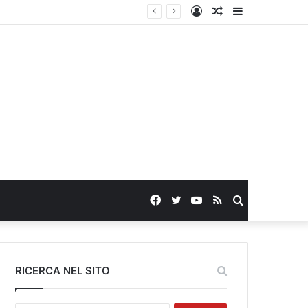
Log
Random
Sidebar
In
Article
Facebook
Twitter
YouTube
RSS
Search
for
RICERCA NEL SITO