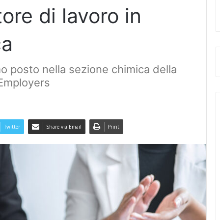
ore di lavoro in
ca
o posto nella sezione chimica della
t Employers
Twitter
Share via Email
Print