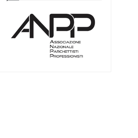
I
E
O
C
A
T
E
G
O
R
I
E