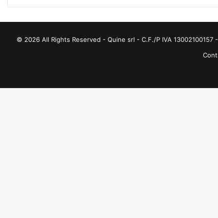
© 2026 All Rights Reserved - Quine srl - C.F./P IVA 13002100157 - 
Conta