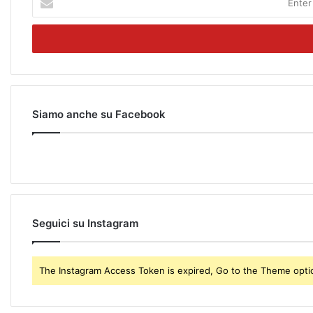
n
t
e
r
y
o
u
r
Siamo anche su Facebook
E
m
a
i
l
a
d
Seguici su Instagram
d
r
e
The Instagram Access Token is expired, Go to the Theme option
s
s