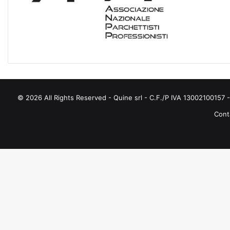
G
O
R
I
E
© 2026 All Rights Reserved - Quine srl - C.F./P IVA 13002100157 - 
Conta