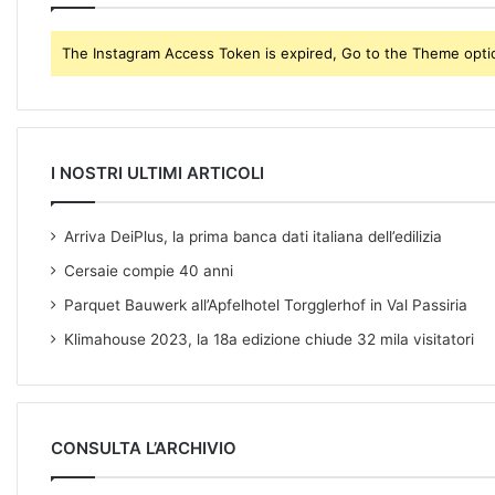
r
e
The Instagram Access Token is expired, Go to the Theme option
s
s
I NOSTRI ULTIMI ARTICOLI
Arriva DeiPlus, la prima banca dati italiana dell’edilizia
Cersaie compie 40 anni
Parquet Bauwerk all’Apfelhotel Torgglerhof in Val Passiria
Klimahouse 2023, la 18a edizione chiude 32 mila visitatori
CONSULTA L’ARCHIVIO