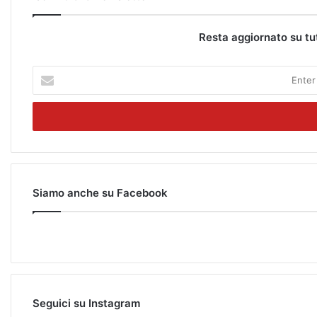
Resta aggiornato su tu
E
n
t
e
r
y
o
u
r
Siamo anche su Facebook
E
m
a
i
l
a
d
Seguici su Instagram
d