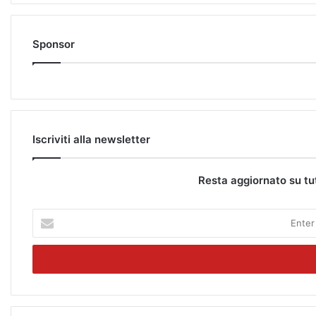
Sponsor
Iscriviti alla newsletter
Resta aggiornato su tu
E
n
t
e
r
y
o