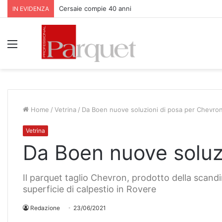
Parquet Bauwerk all’Apfelhotel Torgglerhof in Val Pas
IN EVIDENZA
Menu
Home
/
Vetrina
/
Da Boen nuove soluzioni di posa per Chevro
Vetrina
Da Boen nuove soluz
Il parquet taglio Chevron, prodotto della scand
superficie di calpestio in Rovere
Redazione
23/06/2021