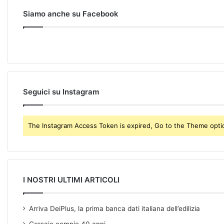
u
r
Siamo anche su Facebook
E
m
a
i
l
a
d
Seguici su Instagram
d
r
e
The Instagram Access Token is expired, Go to the Theme option
s
s
I NOSTRI ULTIMI ARTICOLI
Arriva DeiPlus, la prima banca dati italiana dell’edilizia