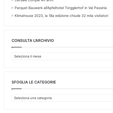
Cersaie compie 40 anni
Parquet Bauwerk all’Apfelhotel Torgglerhof in Val Passiria
Klimahouse 2023, la 18a edizione chiude 32 mila visitatori
CONSULTA L’ARCHIVIO
C
O
N
S
U
L
SFOGLIA LE CATEGORIE
T
A
S
L
F
’
O
A
G