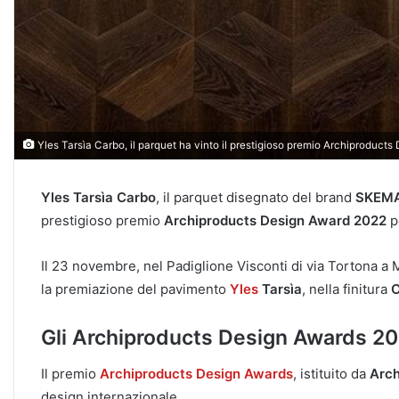
Yles Tarsìa Carbo, il parquet ha vinto il prestigioso premio Archiproducts
Yles Tarsìa Carbo
, il parquet disegnato del brand
SKEMA
prestigioso premio
Archiproducts Design Award 2022
p
Il 23 novembre, nel Padiglione Visconti di via Tortona a Mi
la premiazione del pavimento
Yles
Tarsìa
, nella finitura
C
Gli Archiproducts Design Awards 2
Il premio
Archiproducts Design Awards
, istituito da
Arch
design internazionale.