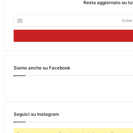
Resta aggiornato su tu
E
n
t
e
r
y
o
u
r
Siamo anche su Facebook
E
m
a
i
l
a
d
Seguici su Instagram
d
r
e