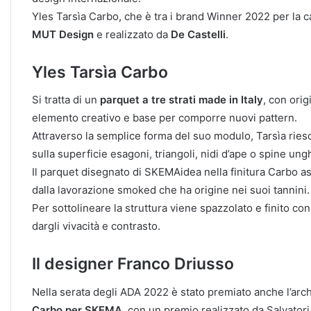
Yles Tarsìa Carbo, che è tra i brand Winner 2022 per la ca
MUT Design
e realizzato da
De Castelli
.
Yles Tarsìa Carbo
Si tratta di un
parquet a tre strati made in Italy
, con orig
elemento creativo e base per comporre nuovi pattern.‎
Attraverso la semplice forma del suo modulo, Tarsìa ries
sulla superficie esagoni, triangoli, nidi d’ape o spine ungh
Il parquet disegnato di SKEMAidea nella finitura Carbo as
dalla lavorazione smoked che ha origine nei suoi tannini.‎
Per sottolineare la struttura viene spazzolato e finito con
dargli vivacità e contrasto.‎
Il designer Franco Driusso
Nella serata degli ADA 2022 è stato premiato anche l’arc
Carbo per SKEMA
, con un premio realizzato da Salvator