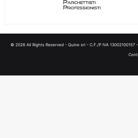
R
I
E
© 2026 All Rights Reserved - Quine srl - C.F./P IVA 13002100157 - 
Conta