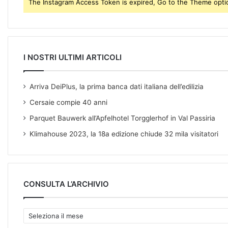
The Instagram Access Token is expired, Go to the Theme option
s
s
I NOSTRI ULTIMI ARTICOLI
Arriva DeiPlus, la prima banca dati italiana dell’edilizia
Cersaie compie 40 anni
Parquet Bauwerk all’Apfelhotel Torgglerhof in Val Passiria
Klimahouse 2023, la 18a edizione chiude 32 mila visitatori
CONSULTA L’ARCHIVIO
C
O