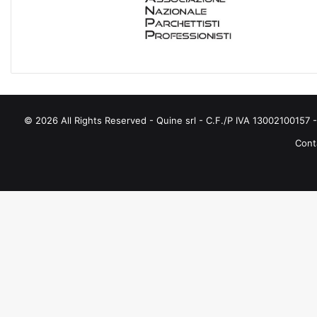
O
R
I
E
© 2026 All Rights Reserved - Quine srl - C.F./P IVA 13002100157 - 
Conta