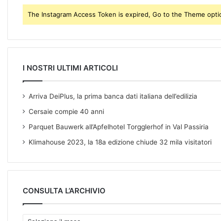
e
The Instagram Access Token is expired, Go to the Theme option
s
s
I NOSTRI ULTIMI ARTICOLI
Arriva DeiPlus, la prima banca dati italiana dell’edilizia
Cersaie compie 40 anni
Parquet Bauwerk all’Apfelhotel Torgglerhof in Val Passiria
Klimahouse 2023, la 18a edizione chiude 32 mila visitatori
CONSULTA L’ARCHIVIO
C