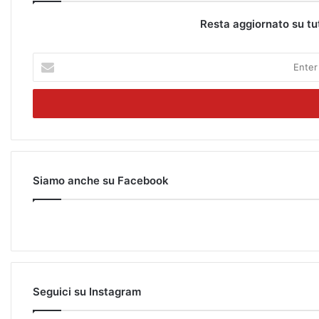
Resta aggiornato su tu
E
n
t
e
r
y
o
u
r
Siamo anche su Facebook
E
m
a
i
l
a
d
Seguici su Instagram
d
r