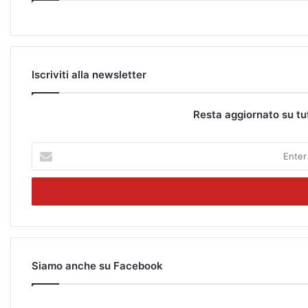
Iscriviti alla newsletter
Resta aggiornato su tu
E
n
t
e
r
y
o
u
r
Siamo anche su Facebook
E
m