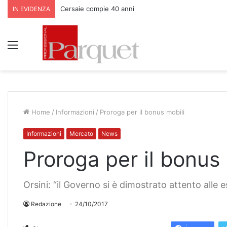
Cersaie compie 40 anni
IN EVIDENZA
Menu
Home
/
Informazioni
/
Proroga per il bonus mobili
Informazioni
Mercato
News
Proroga per il bonus 
Orsini: “il Governo si è dimostrato attento alle 
Redazione
24/10/2017