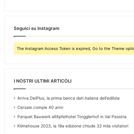
a
i
l
a
d
Seguici su Instagram
d
r
e
The Instagram Access Token is expired, Go to the Theme option
s
s
I NOSTRI ULTIMI ARTICOLI
Arriva DeiPlus, la prima banca dati italiana dell’edilizia
Cersaie compie 40 anni
Parquet Bauwerk all’Apfelhotel Torgglerhof in Val Passiria
Klimahouse 2023, la 18a edizione chiude 32 mila visitatori