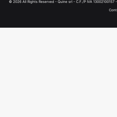
© 2026 All Rights Reserved - Quine srl - C.F./P IVA 13002100157 - 
Conta