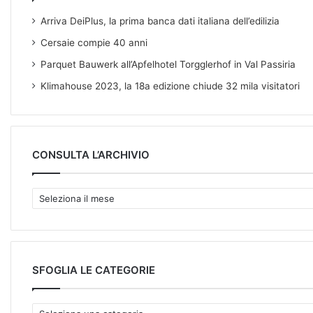
Arriva DeiPlus, la prima banca dati italiana dell’edilizia
Cersaie compie 40 anni
Parquet Bauwerk all’Apfelhotel Torgglerhof in Val Passiria
Klimahouse 2023, la 18a edizione chiude 32 mila visitatori
CONSULTA L’ARCHIVIO
C
O
N
S
U
L
SFOGLIA LE CATEGORIE
T
A
S
L