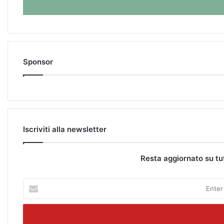
Sponsor
Iscriviti alla newsletter
Resta aggiornato su tu
E
n
t
e