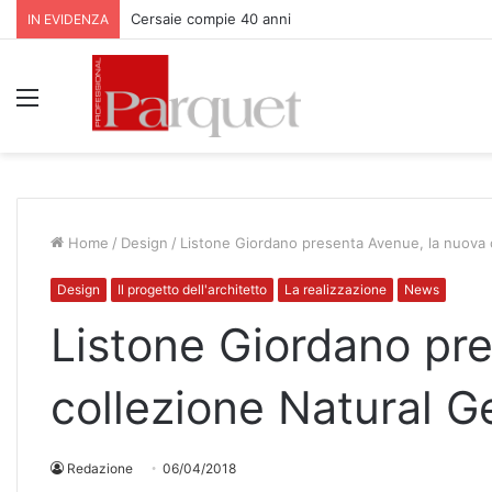
Cersaie compie 40 anni
IN EVIDENZA
Menu
Home
/
Design
/
Listone Giordano presenta Avenue, la nuova 
Design
Il progetto dell'architetto
La realizzazione
News
Listone Giordano pr
collezione Natural G
Redazione
06/04/2018