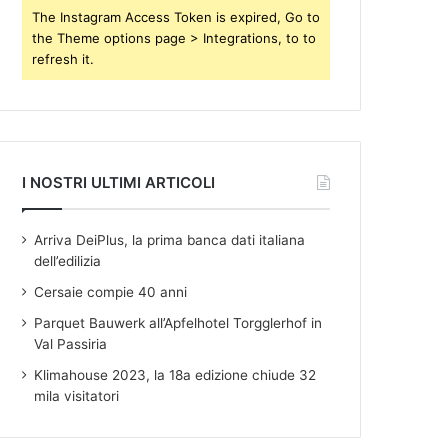
s
The Instagram Access Token is expired, Go to
the Theme options page > Integrations, to to
refresh it.
I NOSTRI ULTIMI ARTICOLI
Arriva DeiPlus, la prima banca dati italiana
dell’edilizia
Cersaie compie 40 anni
Parquet Bauwerk all’Apfelhotel Torgglerhof in
Val Passiria
Klimahouse 2023, la 18a edizione chiude 32
mila visitatori