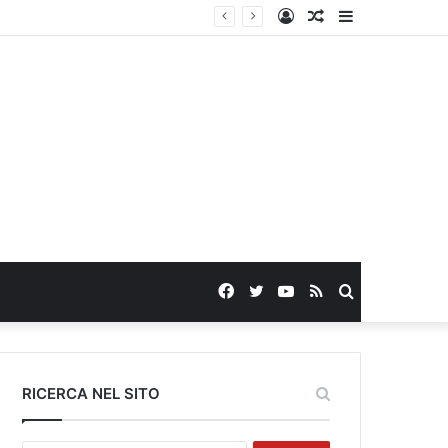
Log
Random
Sidebar
In
Article
Facebook
Twitter
YouTube
RSS
Search
for
RICERCA NEL SITO