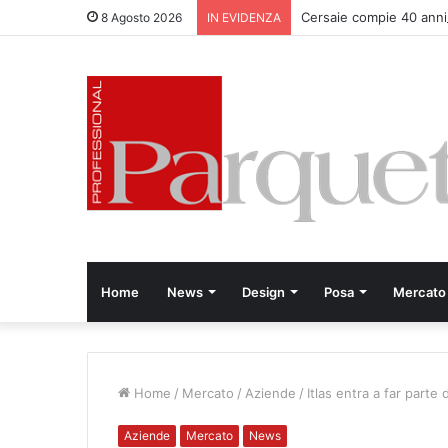
Cersaie compie 40 anni
8 Agosto 2026
IN EVIDENZA
Home
News
Design
Posa
Mercato
Home
/
Mercato
/
Aziende
/
Itlas entra a far parte 
Aziende
Mercato
News