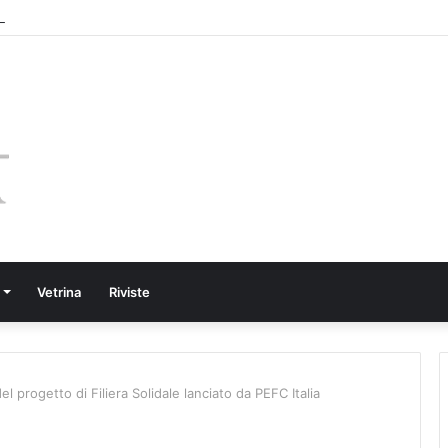
Vetrina
Riviste
del progetto di Filiera Solidale lanciato da PEFC Italia