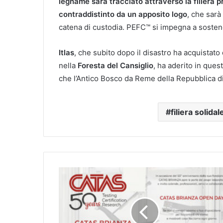
legname sarà tracciato attraverso la filiera p
contraddistinto da un apposito logo
, che sarà
catena di custodia. PEFC™ si impegna a sosten
Itlas
, che subito dopo il disastro ha acquistato
nella
Foresta del Cansiglio
, ha aderito in ques
che l’Antico Bosco da Reme della Repubblica d
filiera solidal