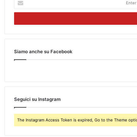
n
t
e
r
y
o
u
r
Siamo anche su Facebook
E
m
a
i
l
a
d
Seguici su Instagram
d
r
e
The Instagram Access Token is expired, Go to the Theme option
s
s