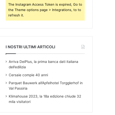
s
The Instagram Access Token is expired, Go to
the Theme options page > Integrations, to to
refresh it.
I NOSTRI ULTIMI ARTICOLI
Arriva DeiPlus, la prima banca dati italiana
dell’edilizia
Cersaie compie 40 anni
Parquet Bauwerk all’Apfelhotel Torgglerhof in
Val Passiria
Klimahouse 2023, la 18a edizione chiude 32
mila visitatori