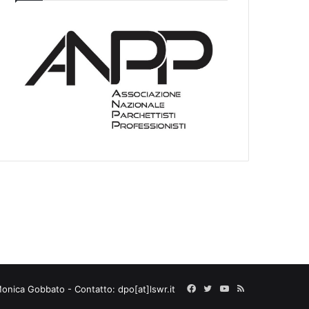
I
E
O
C
A
T
E
G
O
R
I
E
Monica Gobbato - Contatto: dpo[at]lswr.it
Facebook
Twitter
YouTube
RSS