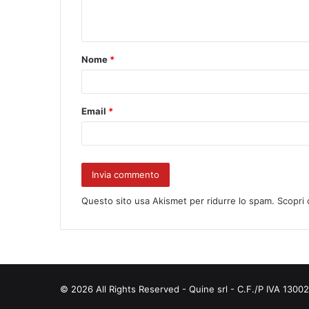
Nome
*
Email
*
Questo sito usa Akismet per ridurre lo spam.
Scopri 
© 2026 All Rights Reserved - Quine srl - C.F./P IVA 130021