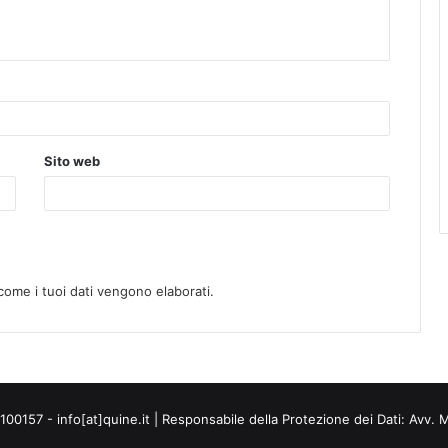
Sito web
come i tuoi dati vengono elaborati
.
00157 - info[at]quine.it | Responsabile della Protezione dei Dati: Avv. 