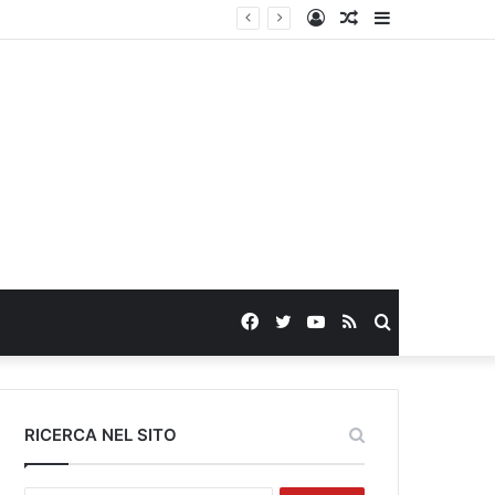
Log
Random
Sidebar
In
Article
Facebook
Twitter
YouTube
RSS
Search
for
RICERCA NEL SITO