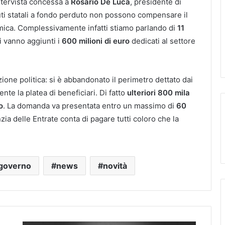
intervista concessa a
Rosario De Luca
, presidente di
uti statali a fondo perduto non possono compensare il
emica. Complessivamente infatti stiamo parlando di
11
ui vanno aggiunti i
600 milioni di euro
dedicati al settore
zione politica: si è abbandonato il perimetro dettato dai
nte la platea di beneficiari. Di fatto
ulteriori 800 mila
o
. La domanda va presentata entro un massimo di
60
zia delle Entrate conta di pagare tutti coloro che la
governo
news
novità