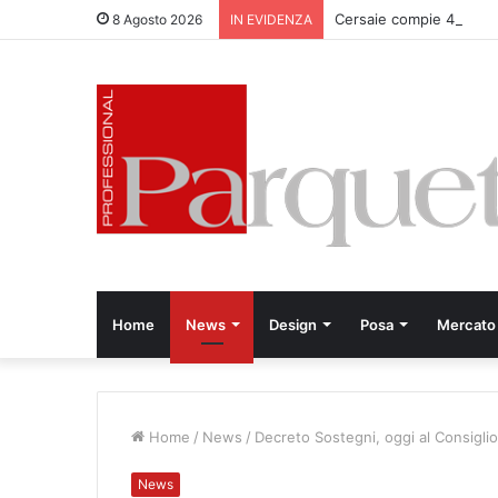
Cersaie compie 40 anni
8 Agosto 2026
IN EVIDENZA
Home
News
Design
Posa
Mercato
Home
/
News
/
Decreto Sostegni, oggi al Consiglio 
News