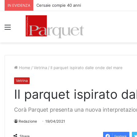
Parquet Bauwerk all’Apfelhotel Torgglerhof in Val Pas
IN EVIDENZA
Menu
Home
/
Vetrina
/
Il parquet ispirato dalle onde del mare
Vetrina
Il parquet ispirato d
Corà Parquet presenta una nuova interpretazione
Redazione
19/04/2021
Share
Facebook