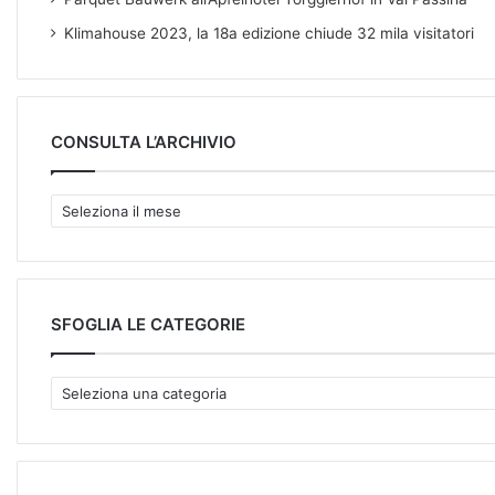
Klimahouse 2023, la 18a edizione chiude 32 mila visitatori
CONSULTA L’ARCHIVIO
C
O
N
S
U
L
SFOGLIA LE CATEGORIE
T
A
S
L
F
’
O
A
G
R
L
C