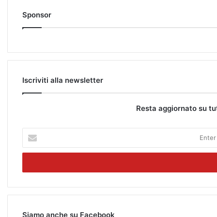
Sponsor
Iscriviti alla newsletter
Resta aggiornato su tu
E
n
t
e
r
y
o
u
r
Siamo anche su Facebook