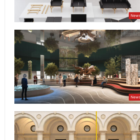
New
New