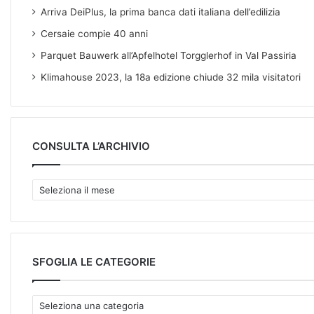
Arriva DeiPlus, la prima banca dati italiana dell’edilizia
Cersaie compie 40 anni
Parquet Bauwerk all’Apfelhotel Torgglerhof in Val Passiria
Klimahouse 2023, la 18a edizione chiude 32 mila visitatori
CONSULTA L’ARCHIVIO
C
O
N
S
U
L
SFOGLIA LE CATEGORIE
T
A
S
L