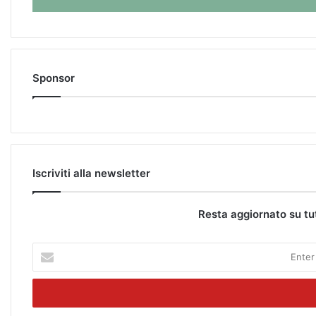
Sponsor
Iscriviti alla newsletter
Resta aggiornato su tu
E
n
t
e
r