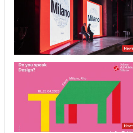
New
New