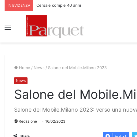
Parquet Bauwerk all’Apfelhotel Torgglerhof in Val Pas
IN EVIDENZA
Menu
Home
/
News
/
Salone del Mobile.Milano 2023
News
Salone del Mobile.M
Salone del Mobile.Milano 2023: verso una nuova 
Redazione
16/02/2023
Share
Facebook