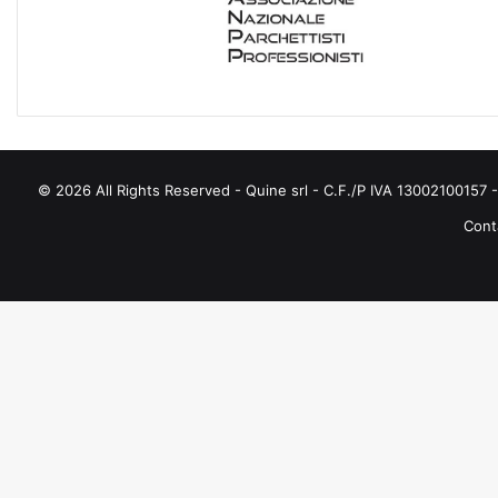
O
R
I
E
© 2026 All Rights Reserved - Quine srl - C.F./P IVA 13002100157 - 
Conta