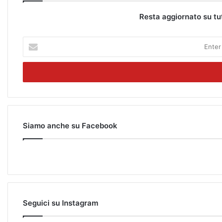
Resta aggiornato su tu
E
n
t
e
r
y
o
u
r
Siamo anche su Facebook
E
m
a
i
l
a
d
Seguici su Instagram
d
r