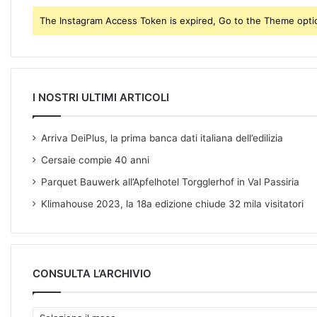
e
The Instagram Access Token is expired, Go to the Theme option
s
s
I NOSTRI ULTIMI ARTICOLI
Arriva DeiPlus, la prima banca dati italiana dell’edilizia
Cersaie compie 40 anni
Parquet Bauwerk all’Apfelhotel Torgglerhof in Val Passiria
Klimahouse 2023, la 18a edizione chiude 32 mila visitatori
CONSULTA L’ARCHIVIO
C