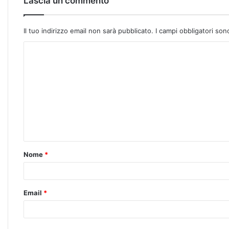
Lascia un commento
Il tuo indirizzo email non sarà pubblicato.
I campi obbligatori so
Nome
*
Email
*