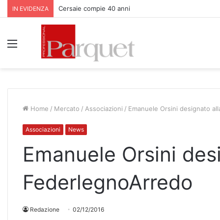
Cersaie compie 40 anni
IN EVIDENZA
Menu
Home
/
Mercato
/
Associazioni
/
Emanuele Orsini designato al
Associazioni
News
Emanuele Orsini desi
FederlegnoArredo
Redazione
02/12/2016