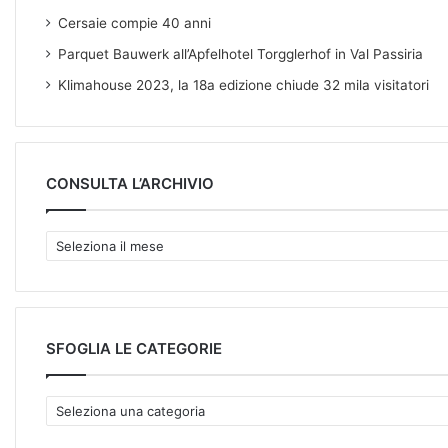
Cersaie compie 40 anni
Parquet Bauwerk all’Apfelhotel Torgglerhof in Val Passiria
Klimahouse 2023, la 18a edizione chiude 32 mila visitatori
CONSULTA L’ARCHIVIO
C
O
N
S
U
L
SFOGLIA LE CATEGORIE
T
A
S
L
F
’
O