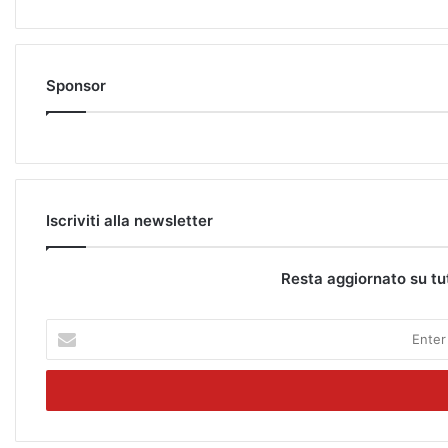
Sponsor
Iscriviti alla newsletter
Resta aggiornato su tu
E
n
t
e
r
y