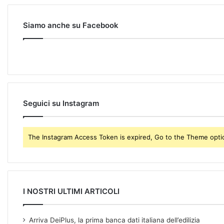
o
u
r
Siamo anche su Facebook
E
m
a
i
l
a
d
Seguici su Instagram
d
r
e
The Instagram Access Token is expired, Go to the Theme option
s
s
I NOSTRI ULTIMI ARTICOLI
Arriva DeiPlus, la prima banca dati italiana dell’edilizia