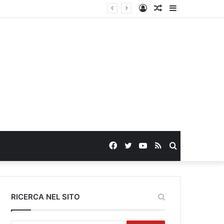
Log
Random
Sidebar
In
Article
Facebook
Twitter
YouTube
RSS
Search
for
RICERCA NEL SITO