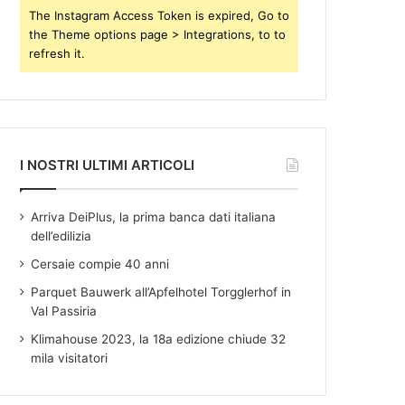
s
The Instagram Access Token is expired, Go to
the Theme options page > Integrations, to to
refresh it.
I NOSTRI ULTIMI ARTICOLI
Arriva DeiPlus, la prima banca dati italiana
dell’edilizia
Cersaie compie 40 anni
Parquet Bauwerk all’Apfelhotel Torgglerhof in
Val Passiria
Klimahouse 2023, la 18a edizione chiude 32
mila visitatori