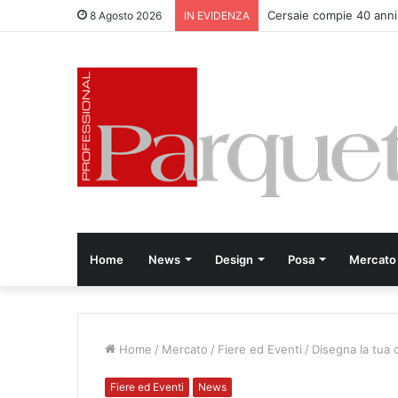
Cersaie compie 40 anni
8 Agosto 2026
IN EVIDENZA
Home
News
Design
Posa
Mercato
Home
/
Mercato
/
Fiere ed Eventi
/
Disegna la tua 
Fiere ed Eventi
News