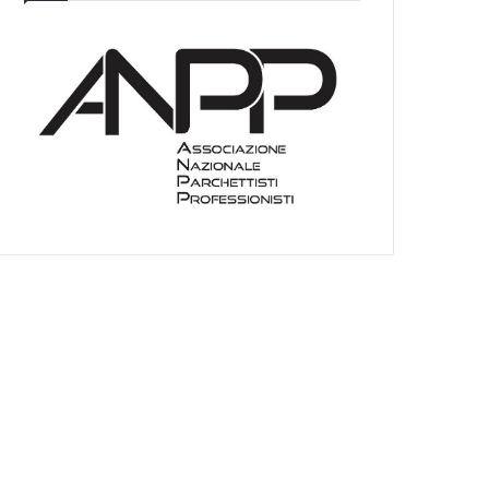
I
E
O
C
A
T
E
G
O
R
I
E