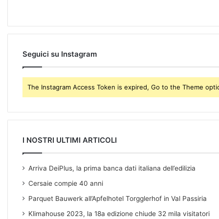
a
i
l
a
d
Seguici su Instagram
d
r
e
The Instagram Access Token is expired, Go to the Theme option
s
s
I NOSTRI ULTIMI ARTICOLI
Arriva DeiPlus, la prima banca dati italiana dell’edilizia
Cersaie compie 40 anni
Parquet Bauwerk all’Apfelhotel Torgglerhof in Val Passiria
Klimahouse 2023, la 18a edizione chiude 32 mila visitatori