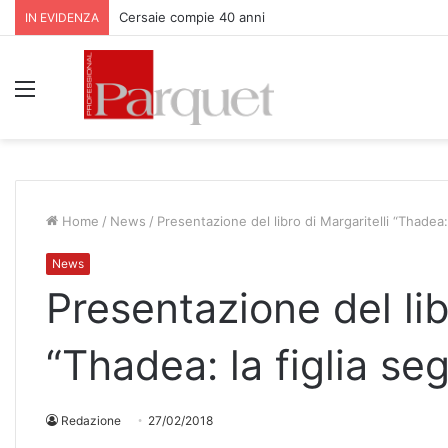
Cersaie compie 40 anni
IN EVIDENZA
Menu
Home
/
News
/
Presentazione del libro di Margaritelli “Thadea: 
News
Presentazione del lib
“Thadea: la figlia se
Redazione
27/02/2018