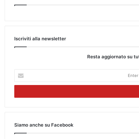
Iscriviti alla newsletter
Resta aggiornato su tu
E
n
t
e
r
y
o
u
r
Siamo anche su Facebook
E
m