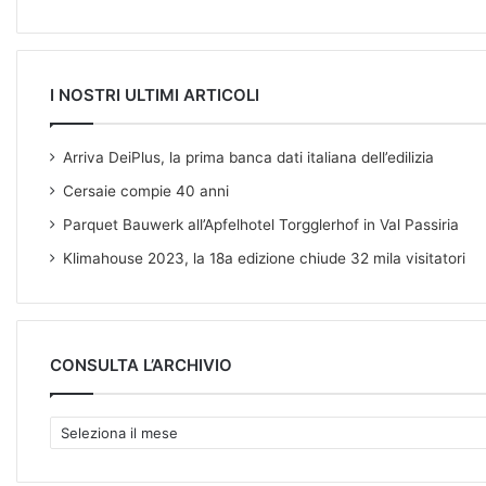
s
I NOSTRI ULTIMI ARTICOLI
Arriva DeiPlus, la prima banca dati italiana dell’edilizia
Cersaie compie 40 anni
Parquet Bauwerk all’Apfelhotel Torgglerhof in Val Passiria
Klimahouse 2023, la 18a edizione chiude 32 mila visitatori
CONSULTA L’ARCHIVIO
C
O
N