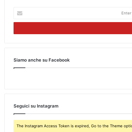
E
n
t
e
r
y
o
u
r
Siamo anche su Facebook
E
m
a
i
l
a
d
Seguici su Instagram
d
r
e
The Instagram Access Token is expired, Go to the Theme option
s