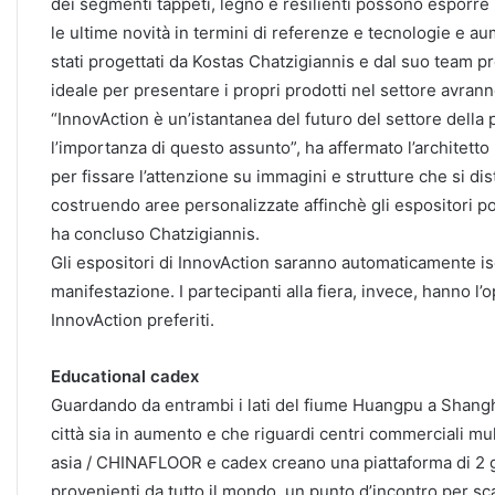
dei segmenti tappeti, legno e resilienti possono esporre i 
le ultime novità in termini di referenze e tecnologie e aum
stati progettati da Kostas Chatzigiannis e dal suo team 
ideale per presentare i propri prodotti nel settore avran
“InnovAction è un’istantanea del futuro del settore della 
l’importanza di questo assunto”, ha affermato l’architett
per fissare l’attenzione su immagini e strutture che si d
costruendo aree personalizzate affinchè gli espositori po
ha concluso Chatzigiannis.
Gli espositori di InnovAction saranno automaticamente iscri
manifestazione. I partecipanti alla fiera, invece, hanno l’o
InnovAction preferiti.
Educational cadex
Guardando da entrambi i lati del fiume Huangpu a Shangha
città sia in aumento e che riguardi centri commerciali mu
asia / CHINAFLOOR e cadex creano una piattaforma di 2 gior
provenienti da tutto il mondo, un punto d’incontro per s