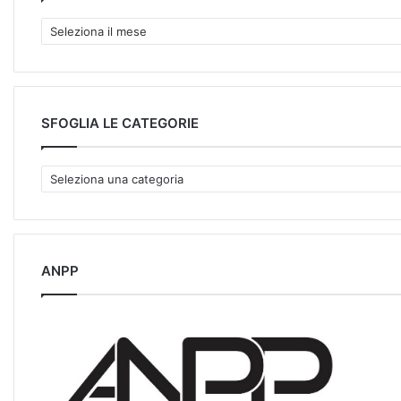
C
O
N
S
U
L
SFOGLIA LE CATEGORIE
T
A
S
L
F
’
O
A
G
R
L
C
I
ANPP
H
A
I
L
V
E
I
C
O
A
T
E