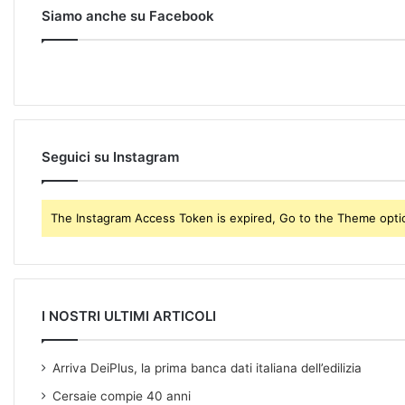
r
Siamo anche su Facebook
E
m
a
i
l
a
d
Seguici su Instagram
d
r
e
The Instagram Access Token is expired, Go to the Theme option
s
s
I NOSTRI ULTIMI ARTICOLI
Arriva DeiPlus, la prima banca dati italiana dell’edilizia
Cersaie compie 40 anni