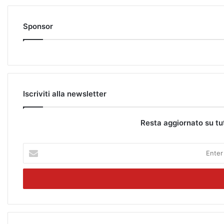
Sponsor
Iscriviti alla newsletter
Resta aggiornato su tu
E
n
t
e
r
y
o
u