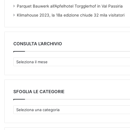
Parquet Bauwerk all’Apfelhotel Torgglerhof in Val Passiria
Klimahouse 2023, la 18a edizione chiude 32 mila visitatori
CONSULTA L’ARCHIVIO
C
O
N
S
U
L
SFOGLIA LE CATEGORIE
T
A
S
L
F
’
O
A
G
R