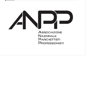
I
E
O
C
A
T
E
G
O
R
I
E