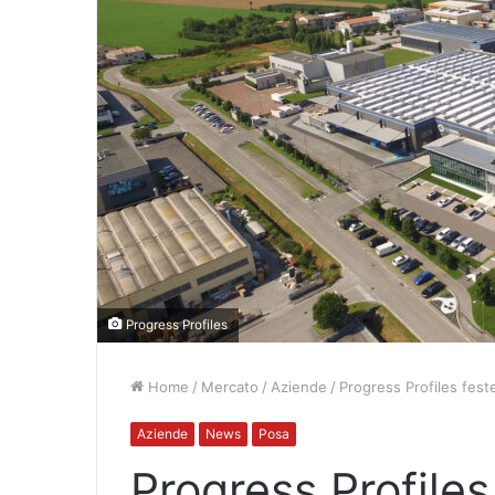
Progress Profiles
Home
/
Mercato
/
Aziende
/
Progress Profiles feste
Aziende
News
Posa
Progress Profiles