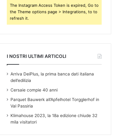
s
The Instagram Access Token is expired, Go to
the Theme options page > Integrations, to to
refresh it.
I NOSTRI ULTIMI ARTICOLI
Arriva DeiPlus, la prima banca dati italiana
dell’edilizia
Cersaie compie 40 anni
Parquet Bauwerk all’Apfelhotel Torgglerhof in
Val Passiria
Klimahouse 2023, la 18a edizione chiude 32
mila visitatori