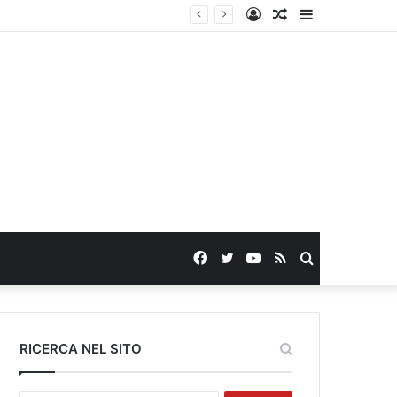
Log
Random
Sidebar
In
Article
Facebook
Twitter
YouTube
RSS
Search
for
RICERCA NEL SITO