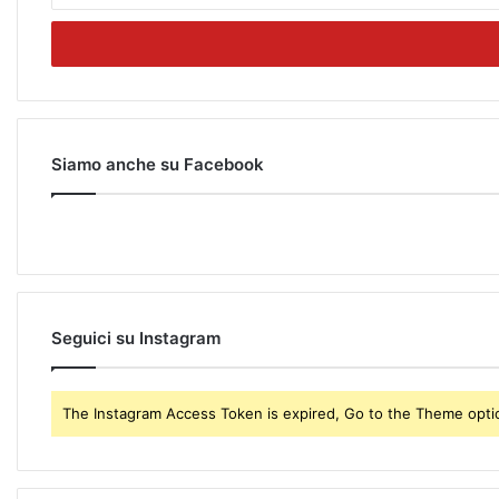
t
e
r
y
o
u
r
Siamo anche su Facebook
E
m
a
i
l
a
d
Seguici su Instagram
d
r
e
The Instagram Access Token is expired, Go to the Theme option
s
s