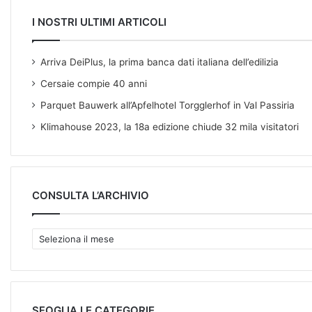
I NOSTRI ULTIMI ARTICOLI
Arriva DeiPlus, la prima banca dati italiana dell’edilizia
Cersaie compie 40 anni
Parquet Bauwerk all’Apfelhotel Torgglerhof in Val Passiria
Klimahouse 2023, la 18a edizione chiude 32 mila visitatori
CONSULTA L’ARCHIVIO
C
O
N
S
U
L
SFOGLIA LE CATEGORIE