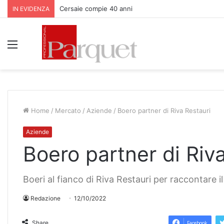
Parquet Bauwerk all’Apfelhotel Torgglerhof in Val Pas
IN EVIDENZA
Menu
Home
/
Mercato
/
Aziende
/
Boero partner di Riva Restauri
Aziende
Boero partner di Riv
Boeri al fianco di Riva Restauri per raccontare i
Redazione
12/10/2022
Share
Facebook