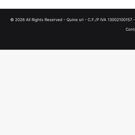
© 2026 All Rights Reserved - Quine srl - C.F./P IVA 13002100157 - 
Conta