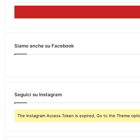
t
e
r
y
o
u
r
Siamo anche su Facebook
E
m
a
i
l
a
d
Seguici su Instagram
d
r
e
The Instagram Access Token is expired, Go to the Theme option
s
s