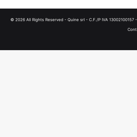
© 2026 All Rights Reserved - Quine srl - C.F./P IVA 13002100157 - 
Conta