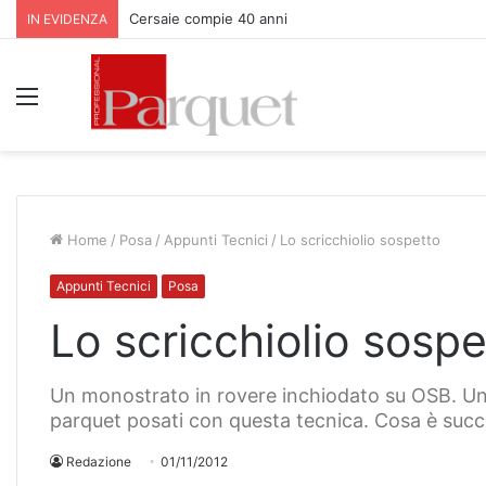
Parquet Bauwerk all’Apfelhotel Torgglerhof in Val Pas
IN EVIDENZA
Menu
Home
/
Posa
/
Appunti Tecnici
/
Lo scricchiolio sospetto
Appunti Tecnici
Posa
Lo scricchiolio sospe
Un monostrato in rovere inchiodato su OSB. Un
parquet posati con questa tecnica. Cosa è suc
Redazione
01/11/2012