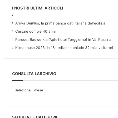
I NOSTRI ULTIMI ARTICOLI
Arriva DeiPlus, la prima banca dati italiana dell’edilizia
Cersaie compie 40 anni
Parquet Bauwerk all’Apfelhotel Torgglerhof in Val Passiria
Klimahouse 2023, la 18a edizione chiude 32 mila visitatori
CONSULTA L’ARCHIVIO
C
O
N
S
U
L
SFOGLIA LE CATEGORIE