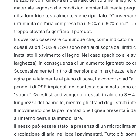
materiale legnoso alle condizioni ambientali medie preg
ditta fornitrice testualmente viene riportato: “Conservare
un’umidità dell’aria compresa tra il 50% e il 60% circa”. U
troppo elevata fa gonfiare il parquet.
È doveroso osservare comunque che, come indicato nel 
questi valori (70% e 75%) sono ben al di sopra dei limiti
installato il pavimento di legno. Nel caso specifico si è
larghezza), in conseguenza di un aumento igrometrico de
Successivamente il ritiro dimensionale in larghezza, ele
agire parallelamente al piano di posa, ha concorso ad “allen
pannelli di OSB impiegati nel contesto esaminato sono cost
“strand”. Questi strand vengono pressati in almeno 3 – 4 s
lunghezza del pannello, mentre gli strand degli strati int
Il movimento che la pavimentazione lignea presenta è da p
all’interno dell’unità immobiliare.
Il nesso può essere stato la presenza di un microclima a
circolazione di aria, nei locali pavimentati. Tutto ciò, 