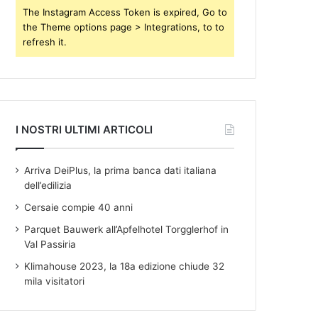
s
The Instagram Access Token is expired, Go to
the Theme options page > Integrations, to to
refresh it.
I NOSTRI ULTIMI ARTICOLI
Arriva DeiPlus, la prima banca dati italiana
dell’edilizia
Cersaie compie 40 anni
Parquet Bauwerk all’Apfelhotel Torgglerhof in
Val Passiria
Klimahouse 2023, la 18a edizione chiude 32
mila visitatori