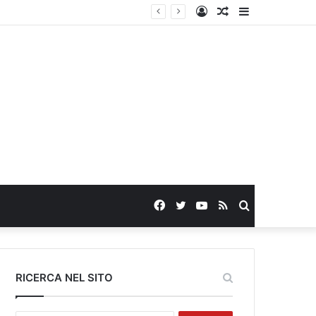
Log
Random
Sidebar
In
Article
Facebook
Twitter
YouTube
RSS
Search
for
RICERCA NEL SITO