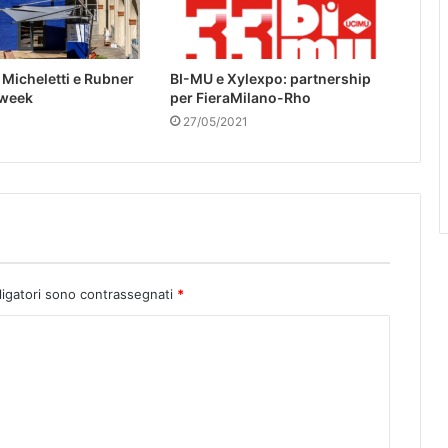
Micheletti e Rubner
BI-MU e Xylexpo: partnership
 week
per FieraMilano-Rho
27/05/2021
ligatori sono contrassegnati
*