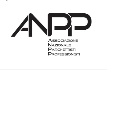
I
E
O
C
A
T
E
G
O
R
I
E