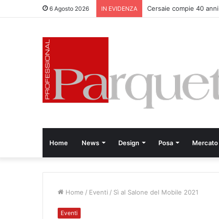
Cersaie compie 40 anni
6 Agosto 2026
IN EVIDENZA
Home
News
Design
Posa
Mercato
Home
/
Eventi
/
Sì al Salone del Mobile 2021
Eventi