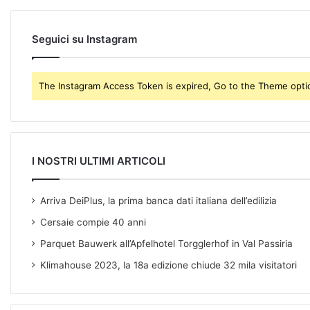
l
a
d
Seguici su Instagram
d
r
e
The Instagram Access Token is expired, Go to the Theme option
s
s
I NOSTRI ULTIMI ARTICOLI
Arriva DeiPlus, la prima banca dati italiana dell’edilizia
Cersaie compie 40 anni
Parquet Bauwerk all’Apfelhotel Torgglerhof in Val Passiria
Klimahouse 2023, la 18a edizione chiude 32 mila visitatori