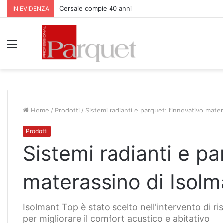
Parquet Bauwerk all’Apfelhotel Torgglerhof in Val Pas
IN EVIDENZA
Menu
Home
/
Prodotti
/
Sistemi radianti e parquet: l’innovativo mate
Prodotti
Sistemi radianti e pa
materassino di Isolm
Isolmant Top è stato scelto nell'intervento di r
per migliorare il comfort acustico e abitativo