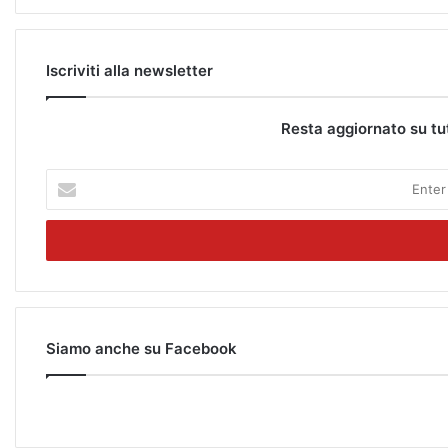
Iscriviti alla newsletter
Resta aggiornato su tu
E
n
t
e
r
y
o
u
r
Siamo anche su Facebook
E
m
a
i