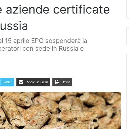
e aziende certificate
russia
al 15 aprile EPC sospenderà la
peratori con sede in Russia e
Twitter
Share via Email
Print