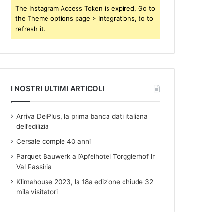
s
The Instagram Access Token is expired, Go to
the Theme options page > Integrations, to to
refresh it.
I NOSTRI ULTIMI ARTICOLI
Arriva DeiPlus, la prima banca dati italiana
dell’edilizia
Cersaie compie 40 anni
Parquet Bauwerk all’Apfelhotel Torgglerhof in
Val Passiria
Klimahouse 2023, la 18a edizione chiude 32
mila visitatori