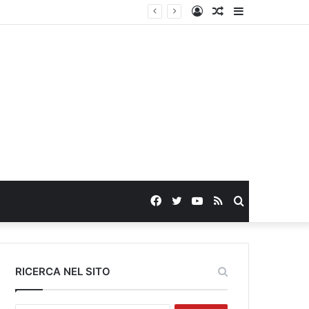
Log
Random
Sidebar
In
Article
Facebook
Twitter
YouTube
RSS
Search
for
RICERCA NEL SITO