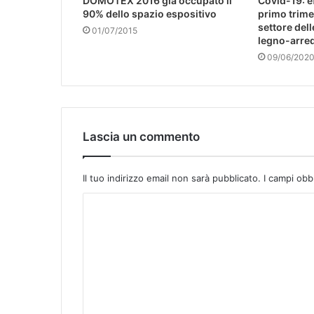
DOMOTEX 2016 già occupato il
Covid-19: ef
90% dello spazio espositivo
primo trime
settore dell
01/07/2015
legno-arre
09/06/202
Lascia un commento
Il tuo indirizzo email non sarà pubblicato.
I campi obb