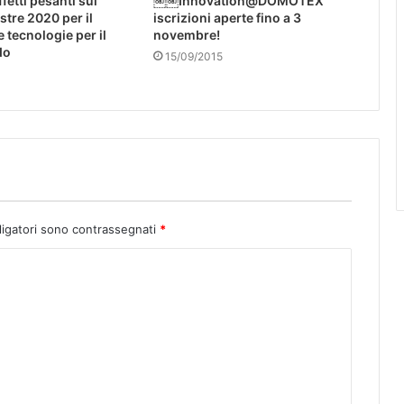
fetti pesanti sul
￼￼Innovation@DOMOTEX
stre 2020 per il
iscrizioni aperte fino a 3
e tecnologie per il
novembre!
do
15/09/2015
0
ligatori sono contrassegnati
*