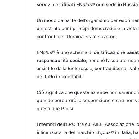
servizi certificati EN
plus
® con sede in Russia 
Un modo da parte dell’organismo per esprimer
dimostrato per i princìpi democratici e la violaz
confronti dell’Ucraina, stato sovrano.
EN
plus
® è uno schema di
certificazione basat
responsabilità sociale
, nonché l’assoluto rispe
assistito dalla Bielorussia, contraddicono i va
del tutto inaccettabili.
Ciò significa che queste aziende non saranno i
quando perdurerà la sospensione e che non ve
questi due Paesi.
I membri dell’EPC, tra cui AIEL, Associazione i
è licenziataria del marchio EN
plus
® in Italia,