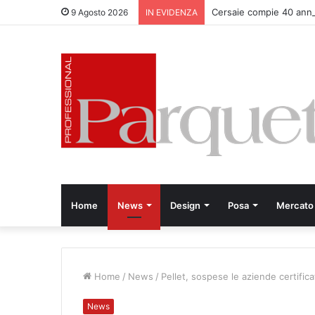
Cersaie compie 40 anni
9 Agosto 2026
IN EVIDENZA
Home
News
Design
Posa
Mercato
Home
/
News
/
Pellet, sospese le aziende certifica
News