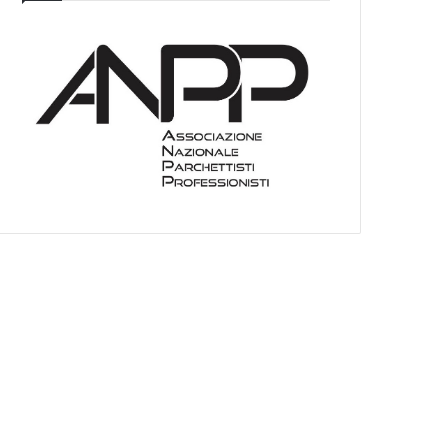
I
E
O
C
A
T
E
G
O
R
I
E