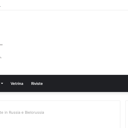
Vetrina
Riviste
te in Russia e Bielorussia