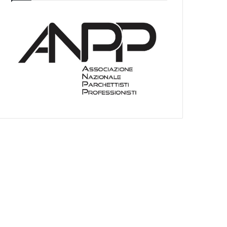
I
E
O
C
A
T
E
G
O
R
I
E