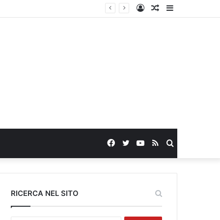
Log
Random
Sidebar
In
Article
Facebook
Twitter
YouTube
RSS
Search
for
RICERCA NEL SITO