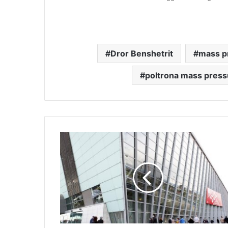
Dror Benshetrit
mass p
poltrona mass press