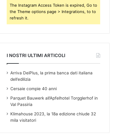
s
The Instagram Access Token is expired, Go to
the Theme options page > Integrations, to to
refresh it.
I NOSTRI ULTIMI ARTICOLI
Arriva DeiPlus, la prima banca dati italiana
dell’edilizia
Cersaie compie 40 anni
Parquet Bauwerk all’Apfelhotel Torgglerhof in
Val Passiria
Klimahouse 2023, la 18a edizione chiude 32
mila visitatori