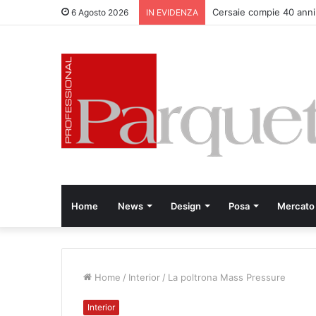
Cersaie compie 40 anni
6 Agosto 2026
IN EVIDENZA
Home
News
Design
Posa
Mercato
Home
/
Interior
/
La poltrona Mass Pressure
Interior