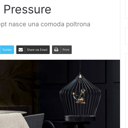
 Pressure
ept nasce una comoda poltrona
Twitter
Share via Email
Print