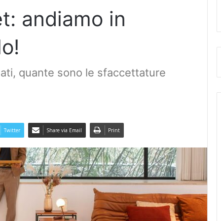
t: andiamo in
lo!
ati, quante sono le sfaccettature
Twitter
Share via Email
Print