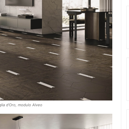
glia d’Oro, modulo Alveo