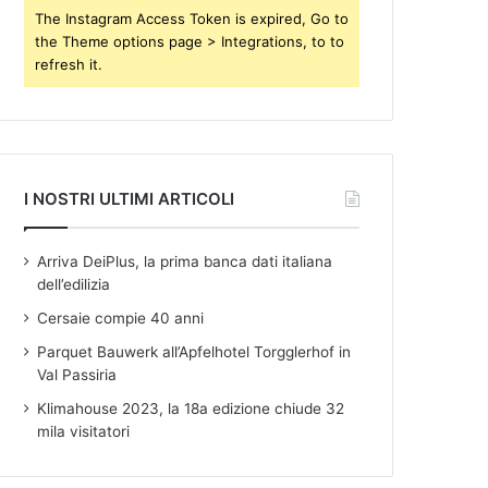
s
The Instagram Access Token is expired, Go to
the Theme options page > Integrations, to to
refresh it.
I NOSTRI ULTIMI ARTICOLI
Arriva DeiPlus, la prima banca dati italiana
dell’edilizia
Cersaie compie 40 anni
Parquet Bauwerk all’Apfelhotel Torgglerhof in
Val Passiria
Klimahouse 2023, la 18a edizione chiude 32
mila visitatori