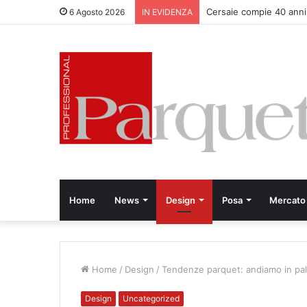
Parquet Bauwerk all’Apfe
6 Agosto 2026
IN EVIDENZA
Home
News
Design
Posa
Mercato
Home
/
Design
/
Tendenze parquet: andiamo in pal
Design
Uncategorized