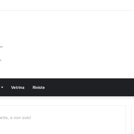
lhotel Torgglerhof in Val Passiria
Vetrina
Riviste
ette, e non solo!