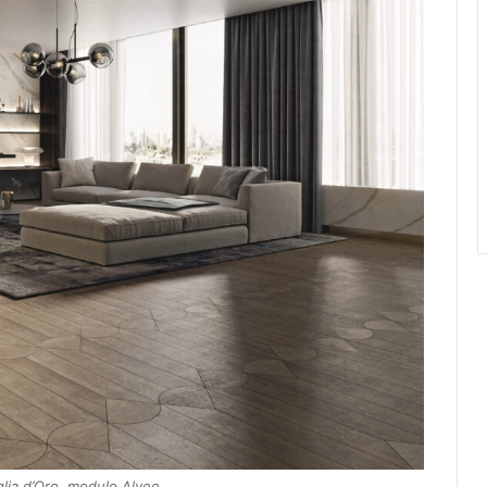
glia d’Oro, modulo Alveo