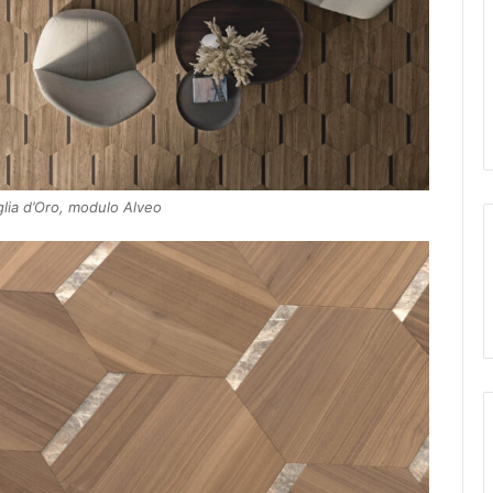
glia d’Oro, modulo Alveo