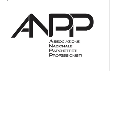
I
E
O
C
A
T
E
G
O
R
I
E