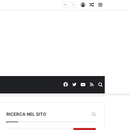
Log
Random
Sidebar
In
Article
Facebook
Twitter
YouTube
RSS
Search
for
RICERCA NEL SITO