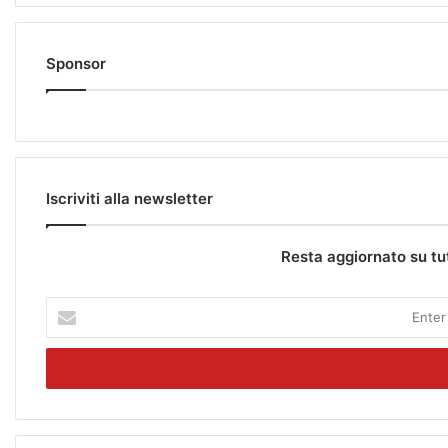
Sponsor
Iscriviti alla newsletter
Resta aggiornato su tu
E
n
t
e
r
y
o