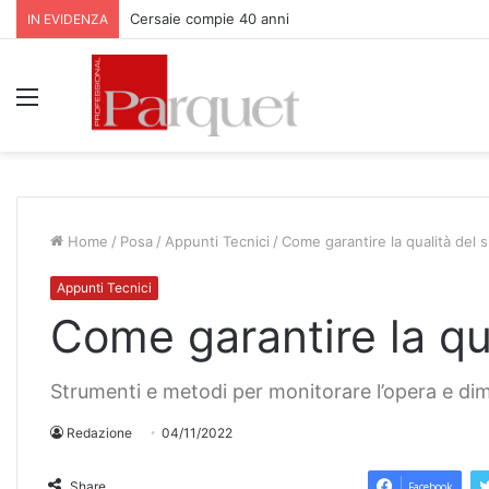
Parquet Bauwerk all’Apfelhotel Torgglerhof in Val Pas
IN EVIDENZA
Menu
Home
/
Posa
/
Appunti Tecnici
/
Come garantire la qualità del 
Appunti Tecnici
Come garantire la qu
Strumenti e metodi per monitorare l’opera e dim
Redazione
04/11/2022
Share
Facebook