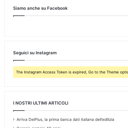
u
r
Siamo anche su Facebook
E
m
a
i
l
a
d
Seguici su Instagram
d
r
e
The Instagram Access Token is expired, Go to the Theme option
s
s
I NOSTRI ULTIMI ARTICOLI
Arriva DeiPlus, la prima banca dati italiana dell’edilizia