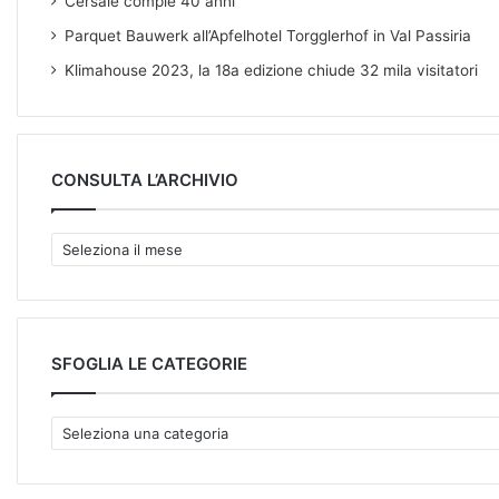
Cersaie compie 40 anni
Parquet Bauwerk all’Apfelhotel Torgglerhof in Val Passiria
Klimahouse 2023, la 18a edizione chiude 32 mila visitatori
CONSULTA L’ARCHIVIO
C
O
N
S
U
L
SFOGLIA LE CATEGORIE
T
A
S
L
F
’
O
A
G